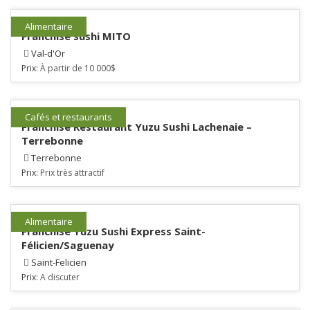
Alimentaire
Franchise sushi MITO
Val-d'Or
Prix:
À partir de 10 000$
Cafés et restaurants
Franchise Restaurant Yuzu Sushi Lachenaie –
Terrebonne
Terrebonne
Prix:
Prix très attractif
Alimentaire
Franchise Yuzu Sushi Express Saint-
Félicien/Saguenay
Saint-Felicien
Prix:
A discuter