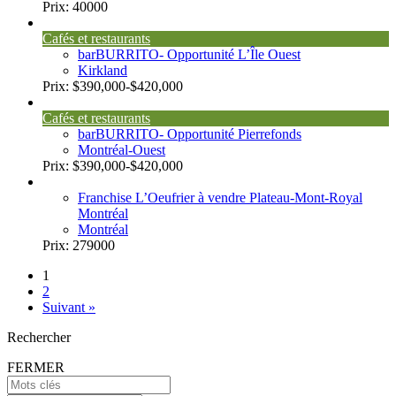
Prix:
40000
Cafés et restaurants
barBURRITO- Opportunité L’Île Ouest
Kirkland
Prix:
$390,000-$420,000
Cafés et restaurants
barBURRITO- Opportunité Pierrefonds
Montréal-Ouest
Prix:
$390,000-$420,000
Franchise L’Oeufrier à vendre Plateau-Mont-Royal
Montréal
Montréal
Prix:
279000
1
2
Suivant »
Rechercher
FERMER