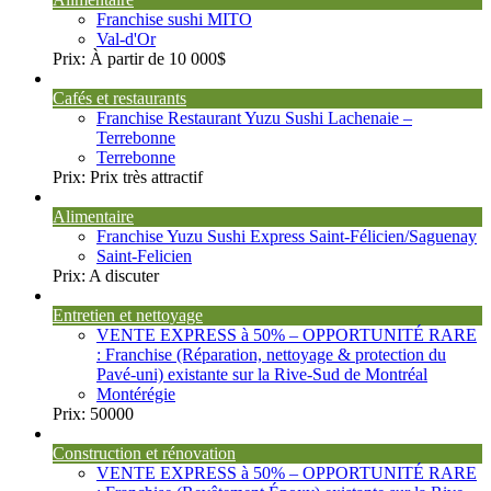
Franchise sushi MITO
Val-d'Or
Prix:
À partir de 10 000$
Cafés et restaurants
Franchise Restaurant Yuzu Sushi Lachenaie –
Terrebonne
Terrebonne
Prix:
Prix très attractif
Alimentaire
Franchise Yuzu Sushi Express Saint-Félicien/Saguenay
Saint-Felicien
Prix:
A discuter
Entretien et nettoyage
VENTE EXPRESS à 50% – OPPORTUNITÉ RARE
: Franchise (Réparation, nettoyage & protection du
Pavé-uni) existante sur la Rive-Sud de Montréal
Montérégie
Prix:
50000
Construction et rénovation
VENTE EXPRESS à 50% – OPPORTUNITÉ RARE