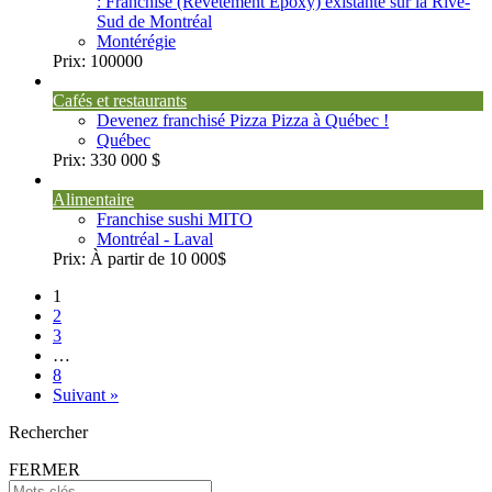
: Franchise (Revêtement Époxy) existante sur la Rive-
Sud de Montréal
Montérégie
Prix:
100000
Cafés et restaurants
Devenez franchisé Pizza Pizza à Québec !
Québec
Prix:
330 000 $
Alimentaire
Franchise sushi MITO
Montréal - Laval
Prix:
À partir de 10 000$
1
2
3
…
8
Suivant »
Rechercher
FERMER