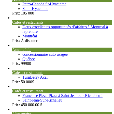
Petro-Canada St-Hyacinthe
Saint-Hyacinthe
Prix:
105 000
Cafés et restaurants
Deux excellentes opportunités d’affaires à Montreal à
reprendre
Montréal
Prix:
À discuter
Automobile
concessionnaire auto usagée
Québec
Prix:
99900
Cafés et restaurants
TurnBerry Açaï
Prix:
50 000$
Cafés et restaurants
Franchise Pizza Pizza à Saint-Jean-sur-Richelieu !
Saint-Jean-Sur-Richelieu
Prix:
450 000.00 $
Alimentaire