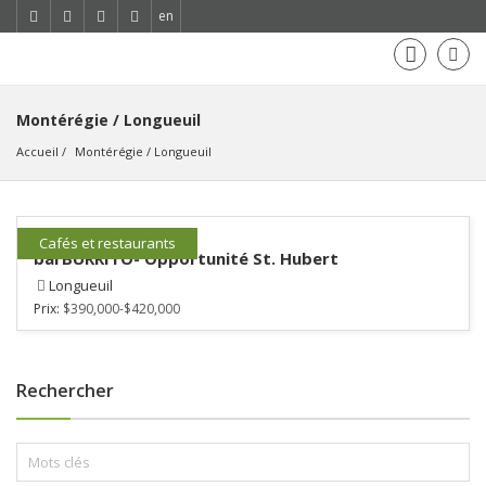
en
Montérégie / Longueuil
Accueil
Montérégie
 / 
Longueuil
Cafés et restaurants
barBURRITO- Opportunité St. Hubert
Longueuil
Prix:
$390,000-$420,000
Rechercher