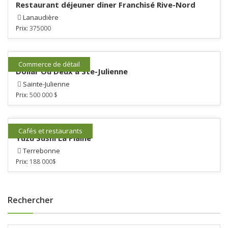
Restaurant déjeuner diner Franchisé Rive-Nord
Lanaudière
Prix:
375000
Commerce de détail
Dollar Ou Deux à Ste-Julienne
Sainte-Julienne
Prix:
500 000 $
Cafés et restaurants
Yuzu Sushi La Plaine
Terrebonne
Prix:
188 000$
Rechercher