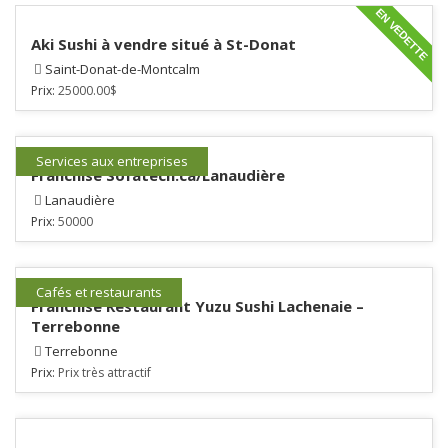
EN VEDETTE
Aki Sushi à vendre situé à St-Donat
Saint-Donat-de-Montcalm
Prix:
25000.00$
Services aux entreprises
Franchise Sofatech.ca/Lanaudière
Lanaudière
Prix:
50000
Cafés et restaurants
Franchise Restaurant Yuzu Sushi Lachenaie –
Terrebonne
Terrebonne
Prix:
Prix très attractif