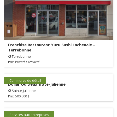
Franchise Restaurant Yuzu Sushi Lachenaie –
Terrebonne
Terrebonne
Prix:
Prix très attractif
Commerce de détail
Dollar Ou Deux à Ste-Julienne
Sainte-Julienne
Prix:
500 000 $
Services aux entreprises