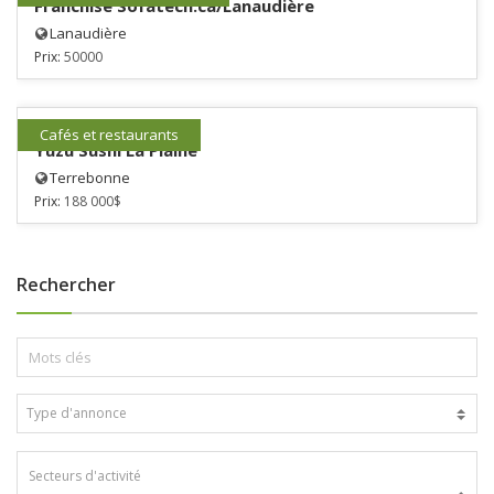
Franchise Sofatech.ca/Lanaudière
Lanaudière
Prix:
50000
Cafés et restaurants
Yuzu Sushi La Plaine
Terrebonne
Prix:
188 000$
Rechercher