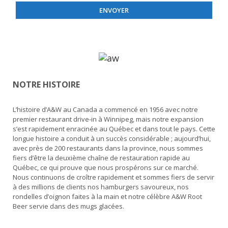
i
r
r
b
e
é
l
e
*
NOTRE HISTOIRE
L’histoire d’A&W au Canada a commencé en 1956 avec notre
premier restaurant drive-in à Winnipeg, mais notre expansion
s’est rapidement enracinée au Québec et dans tout le pays. Cette
longue histoire a conduit à un succès considérable ; aujourd’hui,
avec près de 200 restaurants dans la province, nous sommes
fiers d’être la deuxième chaîne de restauration rapide au
Québec, ce qui prouve que nous prospérons sur ce marché.
Nous continuons de croître rapidement et sommes fiers de servir
à des millions de clients nos hamburgers savoureux, nos
rondelles d’oignon faites à la main et notre célèbre A&W Root
Beer servie dans des mugs glacées.