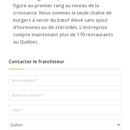
figure au premier rang au niveau de la
croissance. Nous sommes la seule chaîne de
burgers à servir du bœuf élevé sans ajout
d'hormones ou de stéroïdes. L'entreprise
compte maintenant plus de 170 restaurants
au Québec.
Contacter le franchiseur
N
o
m
C
c
o
o
u
m
A
r
p
d
r
l
r
i
e
V
P
e
e
t
i
r
s