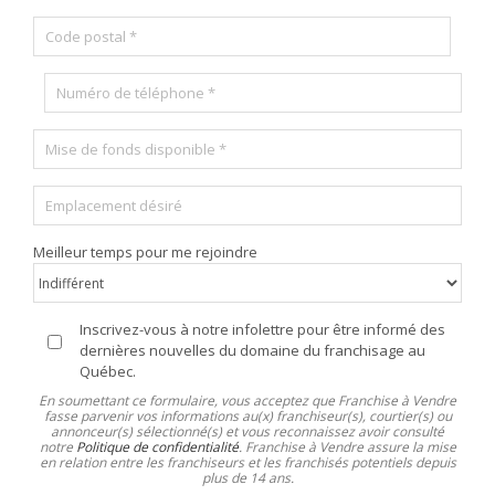
l
*
l
o
s
*
C
l
v
e
o
e
i
*
d
n
T
e
c
é
p
e
l
o
M
é
s
i
p
t
s
h
a
E
e
o
l
m
d
n
*
p
e
e
Meilleur temps pour me rejoindre
l
f
*
a
o
c
n
e
d
I
Inscrivez-vous à notre infolettre pour être informé des
m
s
n
dernières nouvelles du domaine du franchisage au
e
d
f
Québec.
n
i
o
En soumettant ce formulaire, vous acceptez que Franchise à Vendre
t
s
l
fasse parvenir vos informations au(x) franchiseur(s), courtier(s) ou
d
annonceur(s) sélectionné(s) et vous reconnaissez avoir consulté
p
e
é
notre
Politique de confidentialité
. Franchise à Vendre assure la mise
o
t
en relation entre les franchiseurs et les franchisés potentiels depuis
s
n
t
plus de 14 ans.
i