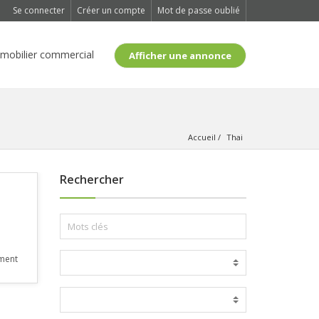
Se connecter
Créer un compte
Mot de passe oublié
mobilier commercial
Afficher une annonce
Accueil
Thai
Rechercher
ement