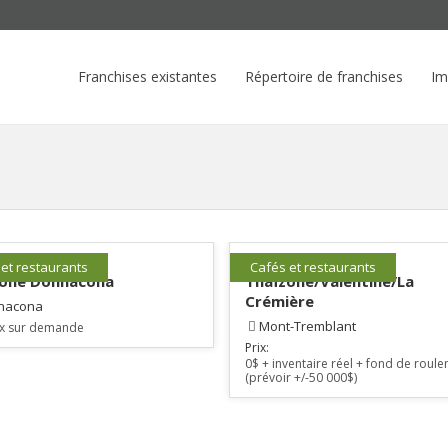
Franchises existantes
Répertoire de franchises
Im
 et restaurants
Cafés et restaurants
zone Donnacona
Thaïzone/Valentine/La
Crémière
nacona
Mont-Tremblant
ix sur demande
Prix:
0$ + inventaire réel + fond de roul
(prévoir +/-50 000$)