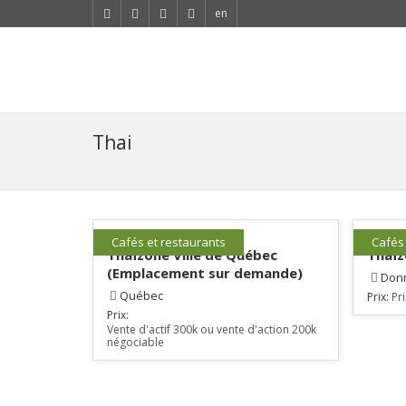
en
Thai
Cafés et restaurants
Cafés
Thaïzone Ville de Québec
Thaï
(Emplacement sur demande)
Don
Québec
Prix:
Pr
Prix:
Vente d'actif 300k ou vente d'action 200k
négociable